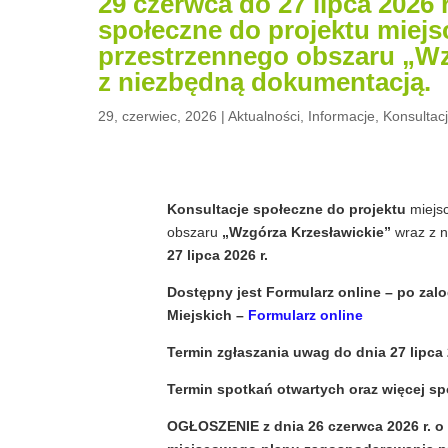
29 czerwca do 27 lipca 2026 
społeczne do projektu mie
przestrzennego obszaru „Wz
z niezbędną dokumentacją.
29, czerwiec, 2026
|
Aktualności
,
Informacje
,
Konsultac
Konsultacje społeczne do projektu
miejs
obszaru
„Wzgórza Krzesławickie”
wraz z 
27 lipca 2026 r.
Dostępny jest Formularz online – po za
Miejskich –
Formularz online
Termin zgłaszania uwag do dnia 27 lipca 
Termin spotkań otwartych oraz więcej 
OGŁOSZENIE z dnia 26 czerwca 2026 r. o