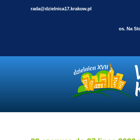
rada@dzielnica17.krakow.pl
os. Na St