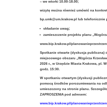
– we wtorki 10.00-18.00;
wizytę można również umówić na konkre
bp.umk@um.krakow.pl lub telefonicznie 
składanie uwag;
zamieszczenie projektu planu „Wzgórza
www.bip.krakow.pl/planowanieprzestrz
Spotkanie otwarte (dyskusja publiczna) 
miejscowego obszaru „Wzgórza Krzesławi
2026 r., w Urzędzie Miasta Krakowa, pl. W
godz. 15:30.
W spotkaniu otwartym (dyskusji publiczne
pomocą środków porozumiewania na odleg
umieszczony na stronie planu. Szczegół
ZAPROSZENIA pod adresem:
www.bip.krakow.pl/planowanieprzestrze