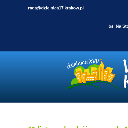
rada@dzielnica17.krakow.pl
os. Na St