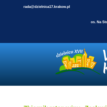
rada@dzielnica17.krakow.pl
os. Na St