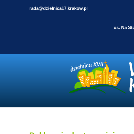
rada@dzielnica17.krakow.pl
os. Na St