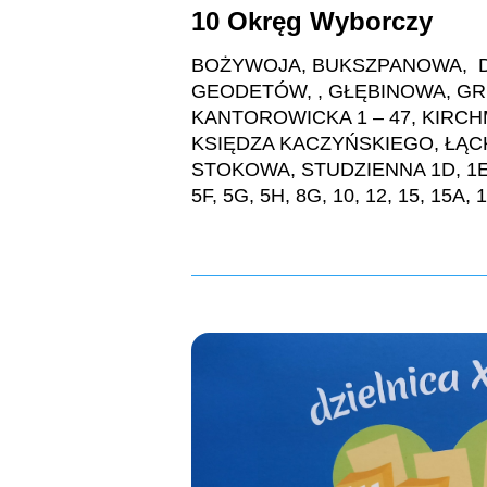
10 Okręg Wyborczy
BOŻYWOJA, BUKSZPANOWA, D
GEODETÓW, , GŁĘBINOWA, G
KANTOROWICKA 1 – 47, KIRCH
KSIĘDZA KACZYŃSKIEGO, ŁĄC
STOKOWA, STUDZIENNA 1D, 1E, 1F
5F, 5G, 5H, 8G, 10, 12, 15, 15A