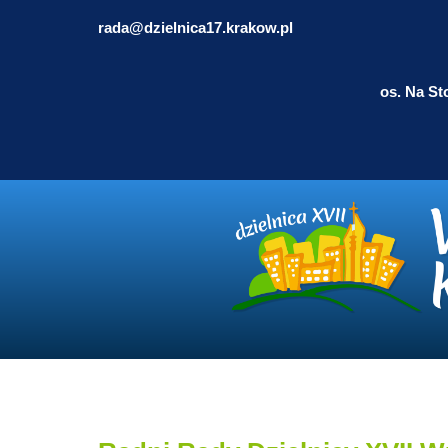
rada@dzielnica17.krakow.pl
os. Na St