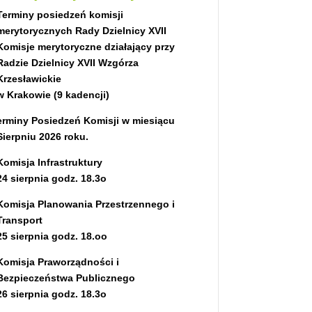
Terminy posiedzeń komisji
merytorycznych Rady Dzielnicy XVII
Komisje merytoryczne działający przy
Radzie Dzielnicy XVII Wzgórza
Krzesławickie
w Krakowie (9 kadencji)
erminy P
osiedzeń Komisji w miesiącu
Sierpniu 2026 roku.
Komisja Infrastruktury
24 sierpnia godz. 18.3o
Komisja Planowania Przestrzennego i
Transport
25 sierpnia
godz. 18.oo
Komisja Praworządności i
Bezpieczeństwa Publicznego
26 sierpnia
godz. 18.3o