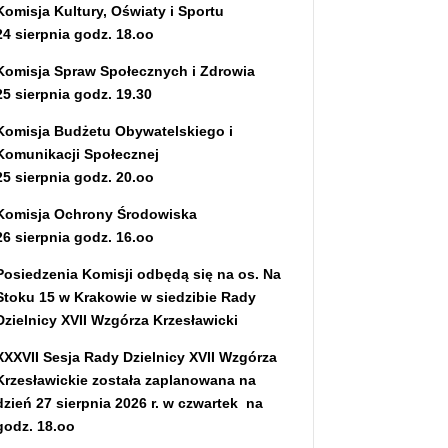
Komisja Kultury, Oświaty i Sportu
24 sierpnia godz. 18.oo
Komisja Spraw Społecznych i Zdrowia
25 sierpnia godz. 19.30
Komisja Budżetu Obywatelskiego i
Komunikacji Społecznej
25 sierpnia godz. 20.oo
Komisja Ochrony Środowiska
26 sierpnia godz. 16.oo
Posiedzenia Komisji odbędą się na os. Na
Stoku 15 w Krakowie w siedzibie Rady
Dzielnicy XVII Wzgórza Krzesławicki
XXXVII Sesja Rady Dzielnicy XVII Wzgórza
Krzesławickie została zaplanowana na
dzień 27 sierpnia 2026 r. w czwartek na
godz. 18.oo