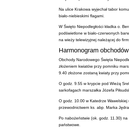
Na ulice Krakowa wyjechał tabor komu
biało-niebieskimi flagami.
W Święto Niepodległości kładka o. B
podświetlone w biało-czerwonych barwa
na wieży telewizyjnej należącej do fi
Harmonogram obchodów
Obchody Narodowego Święta Niepodleg
złożeniem kwiatów przy pomniku marsz
9.40 złożone zostaną kwiaty przy pomn
O godz. 9.55 w krypcie pod Wieżą Sr
sarkofagach marszałka Józefa Piłsud
O godz. 10.00 w Katedrze Wawelskiej 
przewodnictwem ks. abp. Marka Jędra
Po nabożeństwie (ok. godz. 11.30) na
państwowe.