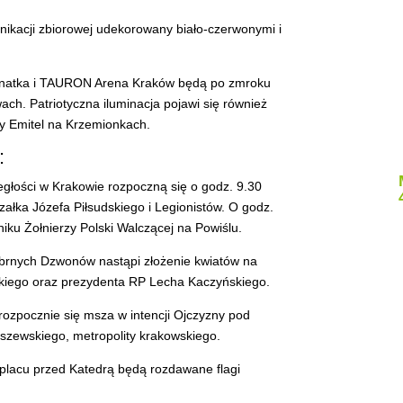
nikacji zbiorowej udekorowany biało-czerwonymi i
ernatka i TAURON Arena Kraków będą po zmroku
ch. Patriotyczna iluminacja pojawi się również
rmy Emitel na Krzemionkach.
:
łości w Krakowie rozpoczną się o godz. 9.30
ałka Józefa Piłsudskiego i Legionistów. O godz.
iku Żołnierzy Polski Walczącej na Powiślu.
ebrnych Dzwonów nastąpi złożenie kwiatów na
skiego oraz prezydenta RP Lecha Kaczyńskiego.
rozpocznie się msza w intencji Ojczyzny pod
szewskiego, metropolity krakowskiego.
 placu przed Katedrą będą rozdawane flagi