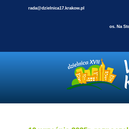
rada@dzielnica17.krakow.pl
os. Na St