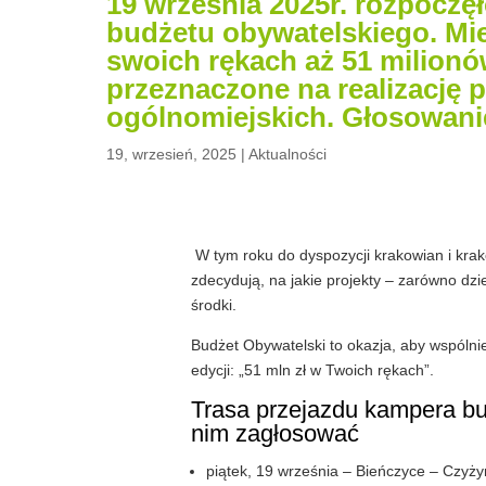
19 września 2025r. rozpoczęł
budżetu obywatelskiego. Mi
swoich rękach aż 51 milionó
przeznaczone na realizację 
ogólnomiejskich. Głosowanie
19, wrzesień, 2025
|
Aktualności
W tym roku do dyspozycji krakowian i krak
zdecydują, na jakie projekty – zarówno dzi
środki.
Budżet Obywatelski to okazja, aby wspóln
edycji: „51 mln zł w Twoich rękach”.
Trasa przejazdu kampera b
nim zagłosować
piątek, 19 września – Bieńczyce – Czyż