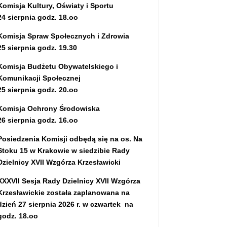
Komisja Kultury, Oświaty i Sportu
24 sierpnia godz. 18.oo
Komisja Spraw Społecznych i Zdrowia
25 sierpnia godz. 19.30
Komisja Budżetu Obywatelskiego i
Komunikacji Społecznej
25 sierpnia godz. 20.oo
Komisja Ochrony Środowiska
26 sierpnia godz. 16.oo
Posiedzenia Komisji odbędą się na os. Na
Stoku 15 w Krakowie w siedzibie Rady
Dzielnicy XVII Wzgórza Krzesławicki
XXXVII Sesja Rady Dzielnicy XVII Wzgórza
Krzesławickie została zaplanowana na
dzień 27 sierpnia 2026 r. w czwartek na
godz. 18.oo