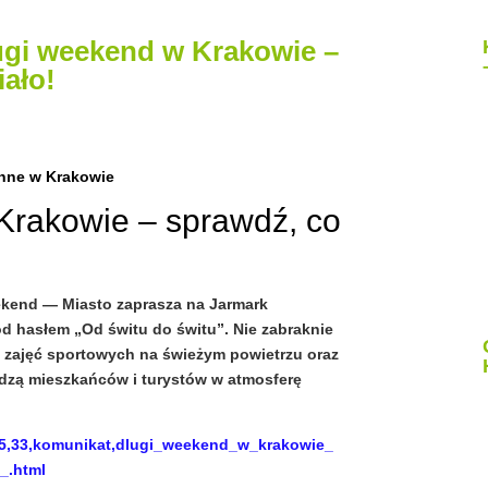
ługi weekend w Krakowie –
iało!
zinne w Krakowie
Krakowie – sprawdź, co
eekend — Miasto zaprasza na Jarmark
d hasłem „Od świtu do świtu”. Nie zabraknie
, zajęć sportowych na świeżym powietrzu oraz
adzą mieszkańców i turystów w atmosferę
055,33,komunikat,dlugi_weekend_w_krakowie_
_.html