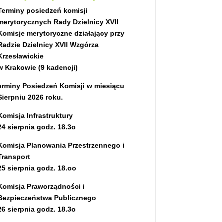
Terminy posiedzeń komisji
merytorycznych Rady Dzielnicy XVII
Komisje merytoryczne działający przy
Radzie Dzielnicy XVII Wzgórza
Krzesławickie
w Krakowie (9 kadencji)
erminy P
osiedzeń Komisji w miesiącu
Sierpniu 2026 roku.
Komisja Infrastruktury
24 sierpnia godz. 18.3o
Komisja Planowania Przestrzennego i
Transport
25 sierpnia
godz. 18.oo
Komisja Praworządności i
Bezpieczeństwa Publicznego
26 sierpnia
godz. 18.3o