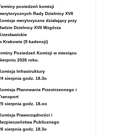
Terminy posiedzeń komisji
merytorycznych Rady Dzielnicy XVII
Komisje merytoryczne działający przy
Radzie Dzielnicy XVII Wzgórza
Krzesławickie
w Krakowie (9 kadencji)
erminy P
osiedzeń Komisji w miesiącu
Sierpniu 2026 roku.
Komisja Infrastruktury
24 sierpnia godz. 18.3o
Komisja Planowania Przestrzennego i
Transport
25 sierpnia
godz. 18.oo
Komisja Praworządności i
Bezpieczeństwa Publicznego
26 sierpnia
godz. 18.3o