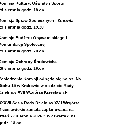
Komisja Kultury, Oświaty i Sportu
24 sierpnia godz. 18.oo
Komisja Spraw Społecznych i Zdrowia
25 sierpnia godz. 19.30
Komisja Budżetu Obywatelskiego i
Komunikacji Społecznej
25 sierpnia godz. 20.oo
Komisja Ochrony Środowiska
26 sierpnia godz. 16.oo
Posiedzenia Komisji odbędą się na os. Na
Stoku 15 w Krakowie w siedzibie Rady
Dzielnicy XVII Wzgórza Krzesławicki
XXXVII Sesja Rady Dzielnicy XVII Wzgórza
Krzesławickie została zaplanowana na
dzień 27 sierpnia 2026 r. w czwartek na
godz. 18.oo