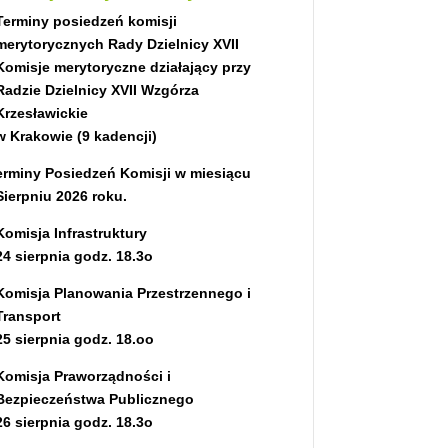
Terminy posiedzeń komisji
merytorycznych Rady Dzielnicy XVII
Komisje merytoryczne działający przy
Radzie Dzielnicy XVII Wzgórza
Krzesławickie
w Krakowie (9 kadencji)
erminy P
osiedzeń Komisji w miesiącu
Sierpniu 2026 roku.
Komisja Infrastruktury
24 sierpnia godz. 18.3o
Komisja Planowania Przestrzennego i
Transport
25 sierpnia
godz. 18.oo
Komisja Praworządności i
Bezpieczeństwa Publicznego
26 sierpnia
godz. 18.3o