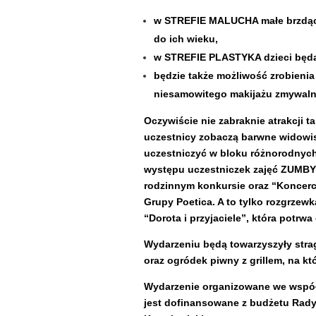
w STREFIE MALUCHA małe brzdąc
do ich wieku,
w STREFIE PLASTYKA dzieci będą
będzie także możliwość zrobien
niesamowitego makijażu zmywaln
Oczywiście nie zabraknie atrakcji t
uczestnicy zobaczą barwne widowis
uczestniczyć w bloku różnorodnych
występu uczestniczek zajęć ZUMBY
rodzinnym konkursie oraz “Koncer
Grupy Poetica. A to tylko rozgrze
“Dorota i przyjaciele”, która potrwa
Wydarzeniu będą towarzyszyły stra
oraz ogródek piwny z grillem, na kt
Wydarzenie organizowane we współ
jest dofinansowane z budżetu Rady 