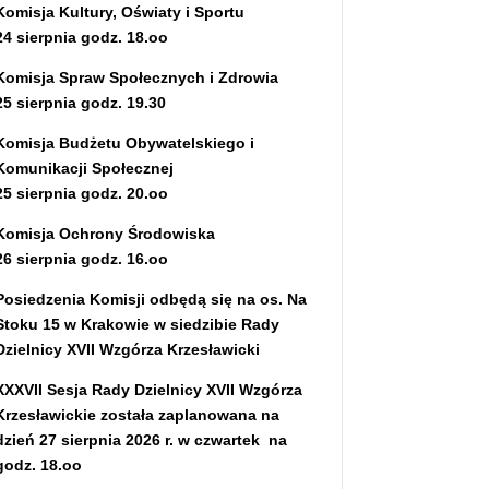
Komisja Kultury, Oświaty i Sportu
24 sierpnia godz. 18.oo
Komisja Spraw Społecznych i Zdrowia
25 sierpnia godz. 19.30
Komisja Budżetu Obywatelskiego i
Komunikacji Społecznej
25 sierpnia godz. 20.oo
Komisja Ochrony Środowiska
26 sierpnia godz. 16.oo
Posiedzenia Komisji odbędą się na os. Na
Stoku 15 w Krakowie w siedzibie Rady
Dzielnicy XVII Wzgórza Krzesławicki
XXXVII Sesja Rady Dzielnicy XVII Wzgórza
Krzesławickie została zaplanowana na
dzień 27 sierpnia 2026 r. w czwartek na
godz. 18.oo