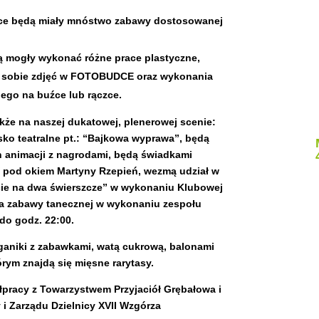
e będą miały mnóstwo zabawy dostosowanej
 mogły wykonać różne prace plastyczne,
ia sobie zdjęć w FOTOBUDCE oraz wykonania
ego na buźce lub rączce.
akże na naszej dukatowej, plenerowej scenie:
ko teatralne pt.: “Bajkowa wyprawa”, będą
 animacji z nagrodami, będą świadkami
 pod okiem Martyny Rzepień, wezmą udział w
cie na dwa świerszcze” w wykonaniu Klubowej
wka zabawy tanecznej w wykonaniu zespołu
 do godz. 22:00.
ganiki z zabawkami, watą cukrową, balonami
órym znajdą się mięsne rarytasy.
pracy z Towarzystwem Przyjaciół Grębałowa i
i Zarządu Dzielnicy XVII Wzgórza