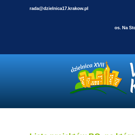
rada@dzielnica17.krakow.pl
os. Na St