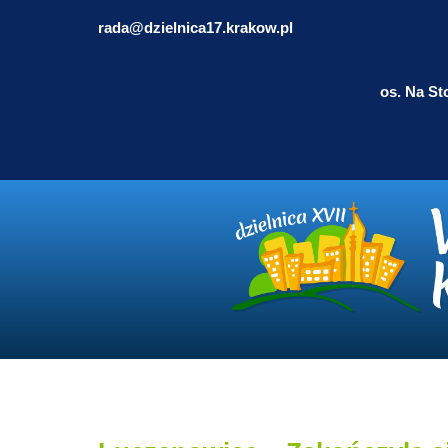
rada@dzielnica17.krakow.pl
os. Na St