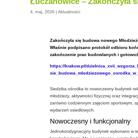
Łuczanowice – Zakończyła 
4, maj, 2026
|
Aktualności
Zakończyła się budowa nowego Młodzieżo
Właśnie podpisano protokół odbioru koń
zakończenie prac budowlanych i gotowoś
https://krakow.pl/dzielnica_xvii_wzgorza
sie_budowa_mlodziezowego_osrodka_w_
Siedziba ośrodka to nowoczesny budynek rek
młodzieży, aktywności fizycznej oraz integracj
zarówno codziennym zajęciom sportowym, spo
wydarzeń osiedlowych.
Nowoczesny i funkcjonalny
Jednokondygnacyjny budynek wykonano w tec