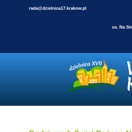
rada@dzielnica17.krakow.pl
os. Na St