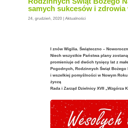
Rodzinnych Świąt Bożego Na
samych sukcesów i zdrowia
24, grudzień, 2020
|
Aktualności
I znów Wigilia. Świąteczno – Noworocz
Niech wszystkie Państwa plany zostaną w
promieniuje od dwóch tysięcy lat z małe
Pogodnych, Rodzinnych Świąt Bożego 
i wszelkiej pomyślności w Nowym Roku
życzą
Rada i Zarząd Dzielnicy XVII „Wzgórza K