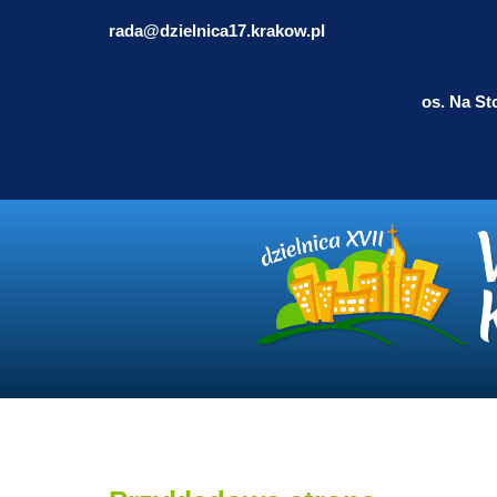
rada@dzielnica17.krakow.pl
os. Na St