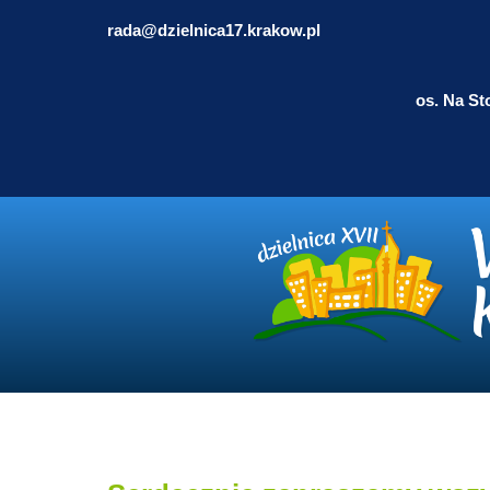
rada@dzielnica17.krakow.pl
os. Na St