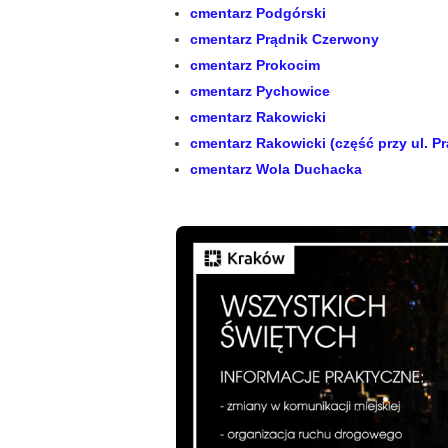
cmentarz Podgórski
cmentarz Prądnik Czerwony
cmentarz Prokocim
cmentarz Pychowice
cmentarz Rakowicki
cmentarz Rakowicki (część przy ul. P
cmentarz Wola Duchacka