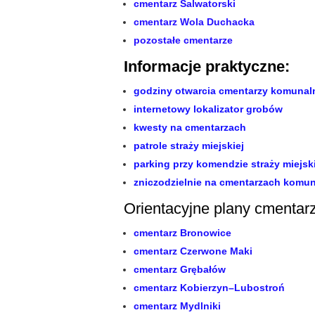
cmentarz Salwatorski
cmentarz Wola Duchacka
pozostałe cmentarze
Informacje praktyczne:
godziny otwarcia cmentarzy komuna
internetowy lokalizator grobów
kwesty na cmentarzach
patrole straży miejskiej
parking przy komendzie straży miejski
zniczodzielnie na cmentarzach komu
Orientacyjne plany cmentar
cmentarz Bronowice
cmentarz Czerwone Maki
cmentarz Grębałów
cmentarz Kobierzyn–Lubostroń
cmentarz Mydlniki