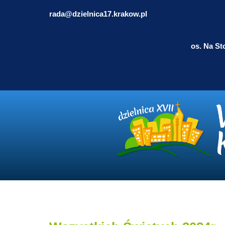
rada@dzielnica17.krakow.pl
os. Na St