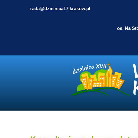
rada@dzielnica17.krakow.pl
os. Na St