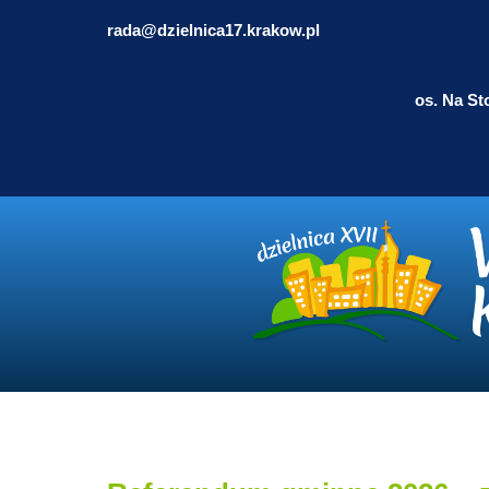
rada@dzielnica17.krakow.pl
os. Na St