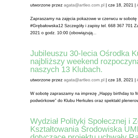
utworzone przez
agata@artleo.com.pl
|
cze 18, 2021
|
Zapraszamy na zajęcia pokazowe w czerwcu w sobotę 
#Grębałowska12 Szczegóły i zapisy tel. 668 367 701 
2021 o godz. 10:00 (obowiązują...
Jubileuszu 30-lecia Ośrodka K
najbliższy weekend rozpoczyn
naszych 13 Klubach.
utworzone przez
agata@artleo.com.pl
|
cze 18, 2021
|
W sobotę zapraszamy na imprezę „Happy birthday to M
podwórkowe” do Klubu Herkules oraz spektakl plenerow
Wydział Polityki Społecznej 
Kształtowania Środowiska UMK 
dotyczące projektu uchwały R