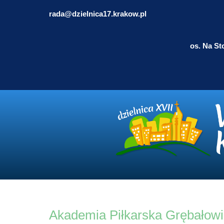
rada@dzielnica17.krakow.pl
os. Na St
Akademia Piłkarska Grębałowi